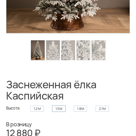
Заснеженная ёлка
Каспийская
Высота
1.2 М
1.5 М
1.8 М
2.1 М
В розницу
12 880 ₽